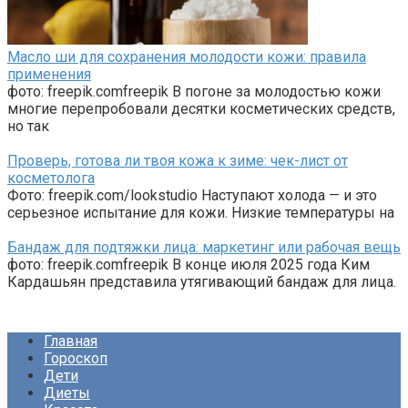
Масло ши для сохранения молодости кожи: правила
применения
фото: freepik.comfreepik В погоне за молодостью кожи
многие перепробовали десятки косметических средств,
но так
Проверь, готова ли твоя кожа к зиме: чек-лист от
косметолога
Фото: freepik.com/lookstudio Наступают холода — и это
серьезное испытание для кожи. Низкие температуры на
Бандаж для подтяжки лица: маркетинг или рабочая вещь
фото: freepik.comfreepik В конце июля 2025 года Ким
Кардашьян представила утягивающий бандаж для лица.
Главная
Гороскоп
Дети
Диеты