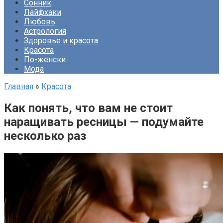
Сонник
Лайфхаки
Любовь
Астрология
Здоровье и красота
Красота
По-женски
Мода
Главная
»
Красота
Как понять, что вам не стоит
наращивать ресницы — подумайте
несколько раз