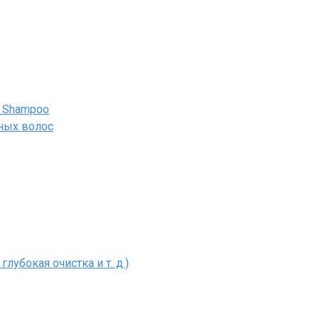
 Shampoo
нных волос
лубокая очистка и т. д.)