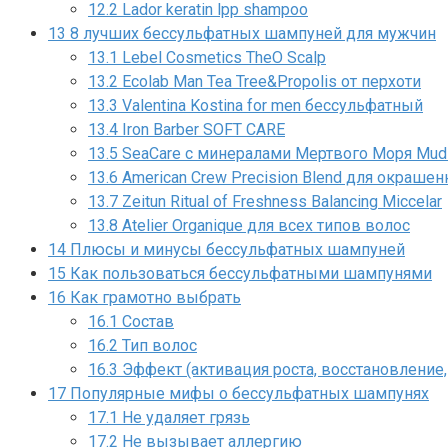
12.2
Lador keratin lpp shampoo
13
8 лучших бессульфатных шампуней для мужчин
13.1
Lebel Cosmetics TheO Scalp
13.2
Ecolab Man Tea Tree&Propolis от перхоти
13.3
Valentina Kostina for men бессульфатный
13.4
Iron Barber SOFT CARE
13.5
SeaCare с минералами Мертвого Моря Mud
13.6
American Crew Precision Blend для окраше
13.7
Zeitun Ritual of Freshness Balancing Miccelar
13.8
Atelier Organique для всех типов волос
14
Плюсы и минусы бессульфатных шампуней
15
Как пользоваться бессульфатными шампунями
16
Как грамотно выбрать
16.1
Состав
16.2
Тип волос
16.3
Эффект (активация роста, восстановление, г
17
Популярные мифы о бессульфатных шампунях
17.1
Не удаляет грязь
17.2
Не вызывает аллергию