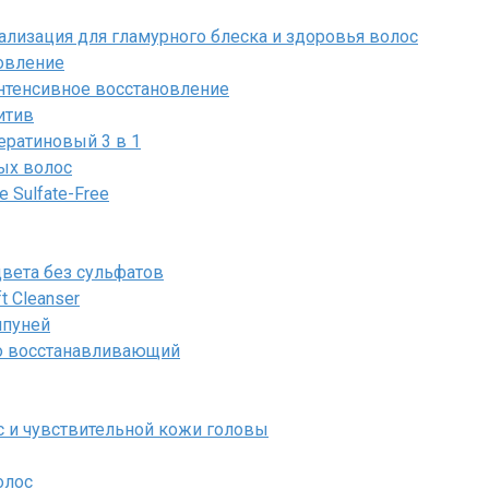
итализация для гламурного блеска и здоровья волос
новление
n Интенсивное восстановление
итив
Кератиновый 3 в 1
ых волос
 Sulfate-Free
цвета без сульфатов
ft Cleanser
мпуней
co восстанавливающий
ос и чувствительной кожи головы
олос