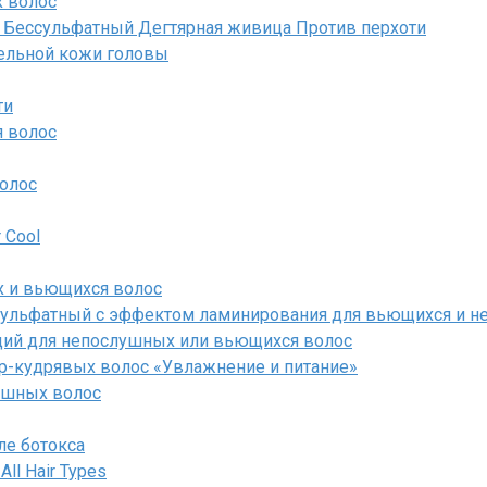
х волос
 Беcсульфатный Дегтярная живица Против перхоти
ительной кожи головы
ти
 волос
волос
 Cool
х и вьющихся волос
ессульфатный с эффектом ламинирования для вьющихся и 
ющий для непослушных или вьющихся волос
р-кудрявых волос «Увлажнение и питание»
ушных волос
ле ботокса
All Hair Types