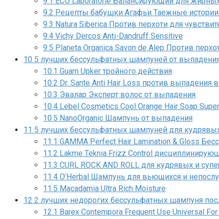
9.1
ECO Laboratorie Балансирующий для жирны
9.2
Рецепты бабушки Агафьи Таежные истории
9.3
Natura Siberica Против перхоти для чувств
9.4
Vichy Dercos Anti-Dandruff Sensitive
9.5
Planeta Organica Savon de Alep Против перхо
10
5 лучших бессульфатных шампуней от выпадения
10.1
Guam Upker тройного действия
10.2
Dr. Sante Anti Hair Loss против выпадения 
10.3
Эвалар Эксперт волос от выпадения
10.4
Lebel Cosmetics Cool Orange Hair Soap Super
10.5
NanoOrganic Шампунь от выпадения
11
5 лучших бессульфатных шампуней для кудрявы
11.1
GAMMA Perfect Hair Lamination & Gloss Б
11.2
Lakme Teknia Frizz Control дисциплиниру
11.3
CURL ROCK AND ROLL для кудрявых и супе
11.4
O’Herbal Шампунь для вьющихся и непосл
11.5
Macadamia Ultra Rich Moisture
12
2 лучших недорогих бессульфатных шампуня пос
12.1
Barex Contempora Frequent Use Universal For 