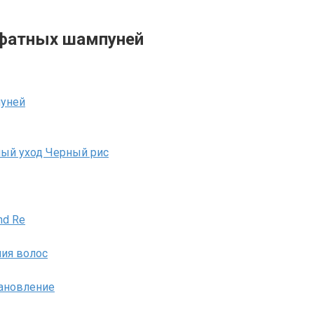
ьфатных шампуней
пуней
ный уход Черный рис
nd Re
ния волос
ановление