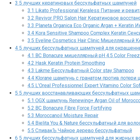
3
5 лучших кератиновых бессульфатных шампуней
3.1
Likato Professional Keraless Питание и рев
3.2
Revivor PRO Salon Hair Кератиновое восста
3.3
Planeta Organica Eco Organic Argan + Kerati
3.4
Kora Sensitive Shampoo Complex Keratin Сенс
3.5
Eveline Cosmetics Hair Clinic Мицеллярный 
4
5 лучших бессульфатных шампуней для окрашенн
4.1
BC Bonacure мицеллярный pH 4.5 Color Freeze
4.2
Hask Keratin Protein Smoothing
4.3
Lakme Бессульфатный Color stay Shampoo
4.4
Klorane шампунь с гранатом против потери 
4.5
L’Oreal Professionnel Expert Vitamino Color So
5
5 лучших восстанавливающих бессульфатных ша
5.1
OGX шампунь Renewing+ Argan Oil of Moroc
5.2
BC Bonacure Fibre Force Fortifying
5.3
Moroccanoil Moisture Repair
5.4
Bielita You & Nature беcсульфатный для вол
5.5
СпивакЪ Чайное дерево бессульфатный
6
5 лучших бессульфатных шампуней для жирных в