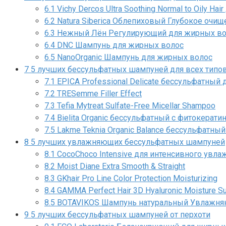
6.1
Vichy Dercos Ultra Soothing Normal to Oily H
6.2
Natura Siberica Облепиховый Глубокое очи
6.3
Нежный Лён Регулирующий для жирных во
6.4
DNC Шампунь для жирных волос
6.5
NanoOrganic Шампунь для жирных волос
7
5 лучших бессульфатных шампуней для всех типо
7.1
EPICA Professional Delicate бессульфатный 
7.2
TRESemme Filler Effect
7.3
Tefia Mytreat Sulfate-Free Micellar Shampoo
7.4
Bielita Organic бессульфатный с фитокерати
7.5
Lakme Teknia Organic Balance бессульфатны
8
5 лучших увлажняющих бессульфатных шампуней
8.1
CocoChoco Intensive для интенсивного увла
8.2
Moist Diane Extra Smooth & Straight
8.3
GKhair Pro Line Color Protection Moisturizing
8.4
GAMMA Perfect Hair 3D Hyaluronic Moisture S
8.5
BOTAVIKOS Шампунь натуральный Увлажн
9
5 лучших бессульфатных шампуней от перхоти