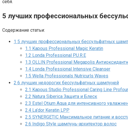
себя.
5 лучших профессиональных бессул
Содержание статьи:
1
5 лучших профессиональных бессульфатных шам
1.1
Kapous Professional Magic Keratin
1.2
Londa Professional P.U.R.E
1.3
OLLIN Professional Megapolis Антиоксидант
1.4
Londa Professional Intensive Cleanser
1.5
Wella Professionals Nutricurls Waves
2
6 лучших недорогих бессульфатных шампуней
2.1
Kapous Studio Professional Caring Line Profou
2.2
Natura Siberica Защита и Блеск
2.3
Estel Otium Aqua для интенсивного увлажне
2.4
La’dor Keratin LPP
2.5
SYNERGETIC Максимальное питание и восст
2.6
Indigo Style шампунь-архитектор волос