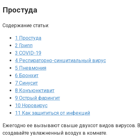
Простуда
Содержание статьи:
1
Простуда
2
Грипп
3
COVID-19
4
Респираторно-синцитиальный вирус
5
Пневмония
6
Бронхит
7
Синусит
8
Конъюнктивит
9
Острый фарингит
10
Норовирус
11
Как защититься от инфекций
Ежегодно ее вызывают свыше двухсот видов вирусов. Взр
создавайте увлажненный воздух в комнате.