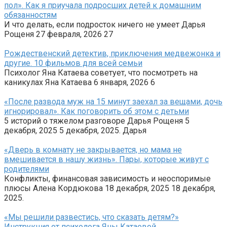
пол». Как я приучала подросших детей к домашним
обязанностям
И что делать, если подросток ничего не умеет Дарья
Рощеня 27 февраля, 2026 27
Рождественский детектив, приключения медвежонка и
другие. 10 фильмов для всей семьи
Психолог Яна Катаева советует, что посмотреть на
каникулах Яна Катаева 6 января, 2026 6
«После развода муж на 15 минут заехал за вещами, дочь
игнорировал». Как поговорить об этом с детьми
5 историй о тяжелом разговоре Дарья Рощеня 5
декабря, 2025 5 декабря, 2025. Дарья
«Дверь в комнату не закрывается, но мама не
вмешивается в нашу жизнь». Пары, которые живут с
родителями
Конфликты, финансовая зависимость и неоспоримые
плюсы Алена Кордюкова 18 декабря, 2025 18 декабря,
2025.
«Мы решили развестись, что сказать детям?»
Инструкция от психолога Яны Катаевой