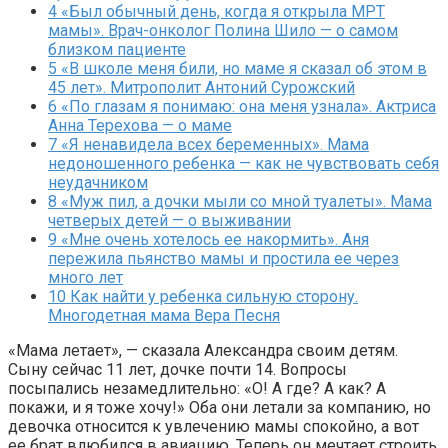
4
«Был обычный день, когда я открыла МРТ
мамы». Врач-онколог Полина Шило — о самом
близком пациенте
5
«В школе меня били, но маме я сказал об этом в
45 лет». Митрополит Антоний Сурожский
6
«По глазам я понимаю: она меня узнала». Актриса
Анна Терехова — о маме
7
«Я ненавидела всех беременных». Мама
недоношенного ребенка — как не чувствовать себя
неудачником
8
«Муж пил, а дочки мыли со мной туалеты». Мама
четверых детей — о выживании
9
«Мне очень хотелось ее накормить». Аня
пережила пьянство мамы и простила ее через
много лет
10
Как найти у ребенка сильную сторону.
Многодетная мама Вера Песня
«Мама летает», — сказала Александра своим детям.
Сыну сейчас 11 лет, дочке почти 14. Вопросы
посыпались незамедлительно: «О! А где? А как? А
покажи, и я тоже хочу!» Оба они летали за компанию, но
девочка относится к увлечению мамы спокойно, а вот
ее брат влюбился в авиацию. Теперь он мечтает строить