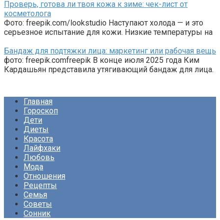
Проверь, готова ли твоя кожа к зиме: чек-лист от
косметолога
Фото: freepik.com/lookstudio Наступают холода — и это
серьезное испытание для кожи. Низкие температуры на
Бандаж для подтяжки лица: маркетинг или рабочая вещь
фото: freepik.comfreepik В конце июля 2025 года Ким
Кардашьян представила утягивающий бандаж для лица.
Главная
Гороскоп
Дети
Диеты
Красота
Лайфхаки
Любовь
Мода
Отношения
Рецепты
Семья
Советы
Сонник