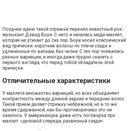
Позднее идею такой стрижки перенял известный рок-
музыкант Дэвид Боуи. С него и началась мода маллет,
которая не утихает до сих пор. Боуи носил классический
вид прически: короткие волосы по плечи сзади и
удлинённые по вискам, без челки. С тех пор появились
разные вариации, и иногда даже трудно сказать с
первого взгляда, что перед тобой обладатель этой
прически.
Отличительные характеристики
У маллета множество вариаций, но всех объединяет
контрастность между длиной задних и передних волос.
Такой приём делает стрижку небрежной, но в то же
время сдержанной, как бы противоречиво это ни
казалось. У американцев даже есть поговорка про
маллет: «деловой спереди, развязный сзади».