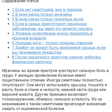
Содержание статьи:
1
Если нет симптомов, все в порядке
2
В зоне риска только мужчины
3
В зоне риска только пожилые люди
4
Если в семье присутствует сердечное
заболевание, вы мало что можете сделать
5
Уровень холестерина нужно проверять в
среднем возрасте
6
Ноющие ноги – только признак старения
7
Диабет не может быть проблемой сердца, если
вы принимаете лекарства
8
После сердечного приступа следует избегать
физических нагрузок
Мужчины во время приступа чувствуют сильную боль в
груди. У женщин проявление болезни имеет
существенное отличие. Иногда симптомы полностью
отсутствуют. Они могут испытывать одышку, тошноту и
рвоту, боли в спине и челюсти, нижней части груди или
верхней живота. Другие признаки включают
головокружение, обморок, сильную усталость. Из-за
невнимания к таким симптомам происходит внезапная
смерть от ишемической болезни.