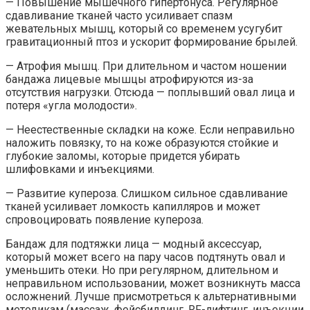
— Повышение мышечного гипертонуса. Регулярное
сдавливание тканей часто усиливает спазм
жевательных мышц, который со временем усугубит
гравитационный птоз и ускорит формирование брылей.
— Атрофия мышц. При длительном и частом ношении
бандажа лицевые мышцы атрофируются из-за
отсутствия нагрузки. Отсюда — поплывший овал лица и
потеря «угла молодости».
— Неестественные складки на коже. Если неправильно
наложить повязку, то на коже образуются стойкие и
глубокие заломы, которые придется убирать
шлифовками и инъекциями.
— Развитие купероза. Слишком сильное сдавливание
тканей усиливает ломкость капилляров и может
спровоцировать появление купероза.
Бандаж для подтяжки лица — модный аксессуар,
который может всего на пару часов подтянуть овал и
уменьшить отеки. Но при регулярном, длительном и
неправильном использовании, может возникнуть масса
осложнений. Лучше присмотреться к альтернативными
методикам (массаж, фейсбилдинг, RF-лифтинг, инъекции