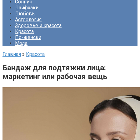
Сонник
Лайфхаки
Любовь
Астрология
Здоровье и красота
Красота
По-женски
Мода
Главная
»
Красота
Бандаж для подтяжки лица:
маркетинг или рабочая вещь