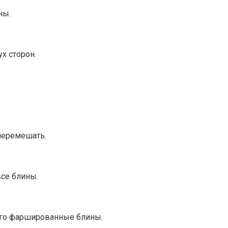
ны.
х сторон.
 перемешать.
все блины.
его фаршированные блины.