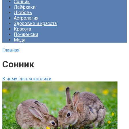
Сонник
Лайфхаки
Любовь
Астрология
Здоровье и красота
Красота
По-женски
Мода
Главная
Сонник
К чему снятся кролики