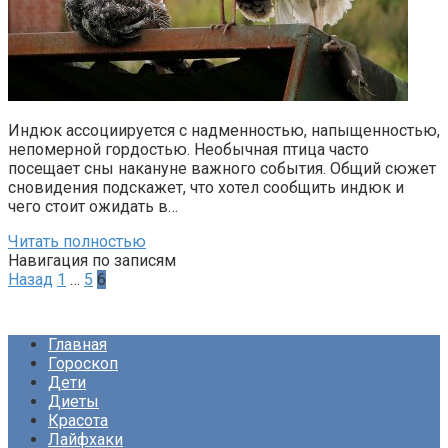
Индюк ассоциируется с надменностью, напыщенностью,
непомерной гордостью. Необычная птица часто
посещает сны накануне важного события. Общий сюжет
сновидения подскажет, что хотел сообщить индюк и
чего стоит ожидать в…
Читать полностью
Навигация по записям
Назад
1
…
5
6
Главная
Гороскоп
Дети
Диеты
Красота
Лайфхаки