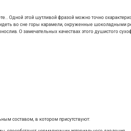
иете… Одной этой шутливой фразой можно точно охарактери
 видеть во сне горы карамели, окруженные шоколадными р
рнослив. О замечательных качествах этого душистого сух
ным составом, в котором присутствуют:
мы, способствует нормализации артериального давления.