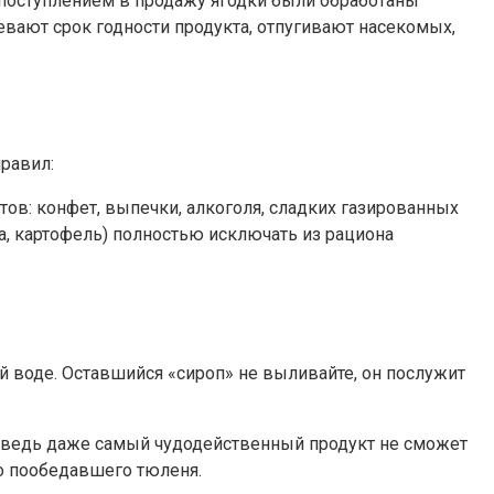
д поступлением в продажу ягодки были обработаны
евают срок годности продукта, отпугивают насекомых,
равил:
в: конфет, выпечки, алкоголя, сладких газированных
а, картофель) полностью исключать из рациона
й воде. Оставшийся «сироп» не выливайте, он послужит
йн, ведь даже самый чудодейственный продукт не сможет
но пообедавшего тюленя.