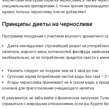
Фиолетовая или бурая окраска чернослива, а также чере
специальными препаратами. С точки зрения производител
однако пользы черносливу они не добавляют.
Принципы диеты на черносливе
Программа похудения с участием вкусного ароматного су
Диета накладывает строжайший запрет на употреблен
напитков, жирного мяса, копченостей, фастфуда, майонез
необязательно, но их потребление придется свести к мин
Ужинать следует не позднее чем за 3 часа до сна.
Суточная норма потребления чистой воды без газа – 2–2
Ягоды чернослива принимают не в сухом виде, а пред
основой для приготовления очищающего напитка.
И, разумеется, не забывайте о физических нагрузках. Гу
справиться с жировыми отложениями, если вы будете бе