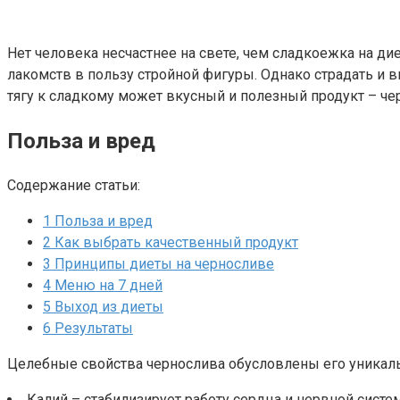
Нет человека несчастнее на свете, чем сладкоежка на д
лакомств в пользу стройной фигуры. Однако страдать и
тягу к сладкому может вкусный и полезный продукт – че
Польза и вред
Содержание статьи:
1
Польза и вред
2
Как выбрать качественный продукт
3
Принципы диеты на черносливе
4
Меню на 7 дней
5
Выход из диеты
6
Результаты
Целебные свойства чернослива обусловлены его уникаль
Калий – стабилизирует работу сердца и нервной систе