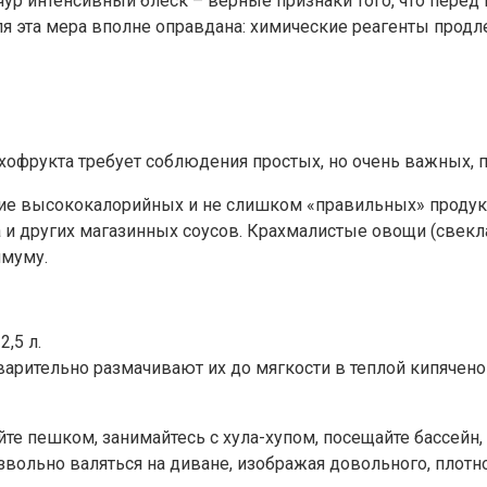
счур интенсивный блеск – верные признаки того, что пере
я эта мера вполне оправдана: химические реагенты продл
хофрукта требует соблюдения простых, но очень важных, п
ие высококалорийных и не слишком «правильных» продукто
а и других магазинных соусов. Крахмалистые овощи (свекл
имуму.
,5 л.
варительно размачивают их до мягкости в теплой кипячено
ляйте пешком, занимайтесь с хула-хупом, посещайте бассе
звольно валяться на диване, изображая довольного, плот