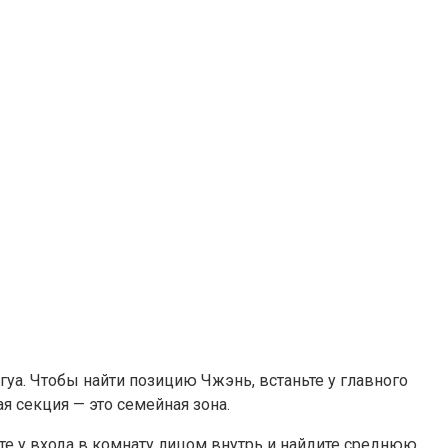
уа. Чтобы найти позицию Чжэнь, встаньте у главного
я секция — это семейная зона.
те у входа в комнату лицом внутрь и найдите среднюю