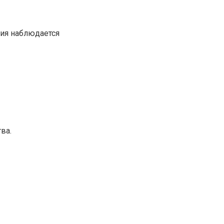
ция наблюдается
ва.