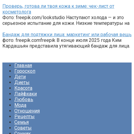
Проверь, готова ли твоя кожа к зиме: чек-лист от
косметолога
Фото: freepik.com/lookstudio Наступают холода — и это
серьезное испытание для кожи. Низкие температуры на
Бандаж для подтяжки лица: маркетинг или рабочая вещь
фото: freepik.comfreepik В конце июля 2025 года Ким
Кардашьян представила утягивающий бандаж для лица.
Главная
Гороскоп
Дети
Диеты
Красота
Лайфхаки
Любовь
Мода
Отношения
Рецепты
Семья
Советы
Сонник