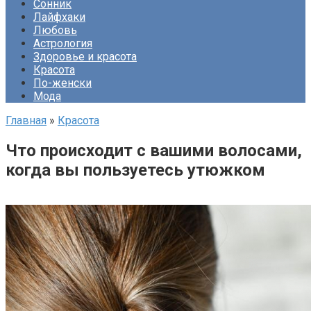
Сонник
Лайфхаки
Любовь
Астрология
Здоровье и красота
Красота
По-женски
Мода
Главная
»
Красота
Что происходит с вашими волосами,
когда вы пользуетесь утюжком