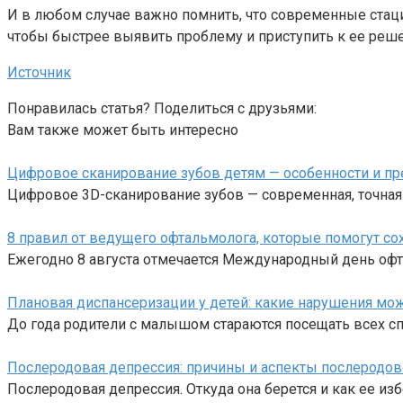
И в любом случае важно помнить, что современные стаци
чтобы быстрее выявить проблему и приступить к ее реш
Источник
Понравилась статья? Поделиться с друзьями:
Вам также может быть интересно
Цифровое сканирование зубов детям — особенности и п
Цифровое 3D-сканирование зубов — современная, точная 
8 правил от ведущего офтальмолога, которые помогут со
Ежегодно 8 августа отмечается Международный день офт
Плановая диспансеризации у детей: какие нарушения мо
До года родители с малышом стараются посещать всех сп
Послеродовая депрессия: причины и аспекты послеродов
Послеродовая депрессия. Откуда она берется и как ее из