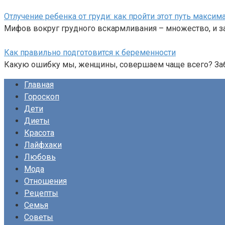
Отлучение ребенка от груди: как пройти этот путь макси
Мифов вокруг грудного вскармливания – множество, и за
Как правильно подготовится к беременности
Какую ошибку мы, женщины, совершаем чаще всего? Заб
Главная
Гороскоп
Дети
Диеты
Красота
Лайфхаки
Любовь
Мода
Отношения
Рецепты
Семья
Советы