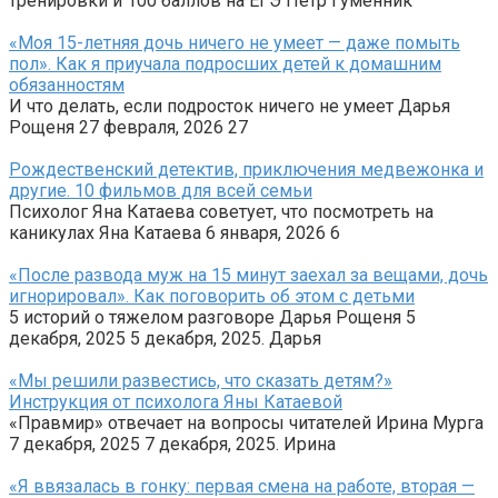
тренировки и 100 баллов на ЕГЭ Петр Гуменник
«Моя 15-летняя дочь ничего не умеет — даже помыть
пол». Как я приучала подросших детей к домашним
обязанностям
И что делать, если подросток ничего не умеет Дарья
Рощеня 27 февраля, 2026 27
Рождественский детектив, приключения медвежонка и
другие. 10 фильмов для всей семьи
Психолог Яна Катаева советует, что посмотреть на
каникулах Яна Катаева 6 января, 2026 6
«После развода муж на 15 минут заехал за вещами, дочь
игнорировал». Как поговорить об этом с детьми
5 историй о тяжелом разговоре Дарья Рощеня 5
декабря, 2025 5 декабря, 2025. Дарья
«Мы решили развестись, что сказать детям?»
Инструкция от психолога Яны Катаевой
«Правмир» отвечает на вопросы читателей Ирина Мурга
7 декабря, 2025 7 декабря, 2025. Ирина
«Я ввязалась в гонку: первая смена на работе, вторая —