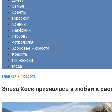
Диеты
Семья
Советы
Гороскоп
Сонник
Лайфхаки
Любовь
Астрология
Здоровье и красота
Красота
По-женски
Мода
Главная
»
Красота
Эльза Хоск призналась в любви к сво