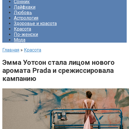
Сонник
Лайфхаки
Любовь
Астрология
Здоровье и красота
Красота
По-женски
Мода
Главная
»
Красота
Эмма Уотсон стала лицом нового
аромата Prada и срежиссировала
кампанию