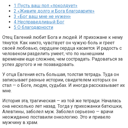
1
Пусть ваш поп «поколдует»
2
«Живите долго и Бога благодарите»
3
«Бог ваш мне не нужен»
4
Несправедливый Бог
5
О благодарности
Отец Евгений любит Бога и людей. И прихожане к нему
тянутся. Как никто, чувствует он чужую боль и греет
своей любовью, сердцем сердца касается. И радость с
человеком разделить умеет, что по нынешним
временам еще сложнее, чем сострадать. Радоваться за
успех другого и не позавидовать.
У отца Евгения есть большая, толстая тетрадь. Туда он
записывает разные истории, свидетелем которых он
стал — о Боге, людях, судьбах. И иногда рассказывает их
мне.
История эта, трагическая — из той же тетради. Началась
она несколько лет назад. Тогда у прихожанки батюшки,
Алевтины, заболел муж. Заболел серьезно — врачи
неожиданно поставили онкологию. Это и привело
мужчину в храм.