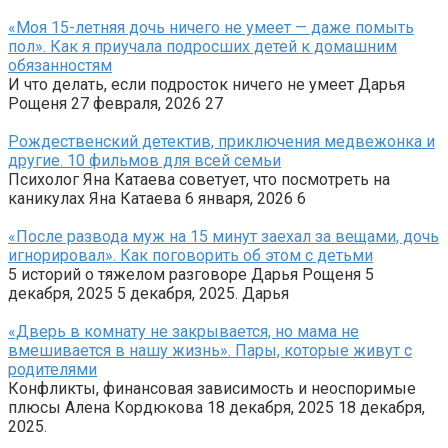
«Моя 15-летняя дочь ничего не умеет — даже помыть
пол». Как я приучала подросших детей к домашним
обязанностям
И что делать, если подросток ничего не умеет Дарья
Рощеня 27 февраля, 2026 27
Рождественский детектив, приключения медвежонка и
другие. 10 фильмов для всей семьи
Психолог Яна Катаева советует, что посмотреть на
каникулах Яна Катаева 6 января, 2026 6
«После развода муж на 15 минут заехал за вещами, дочь
игнорировал». Как поговорить об этом с детьми
5 историй о тяжелом разговоре Дарья Рощеня 5
декабря, 2025 5 декабря, 2025. Дарья
«Дверь в комнату не закрывается, но мама не
вмешивается в нашу жизнь». Пары, которые живут с
родителями
Конфликты, финансовая зависимость и неоспоримые
плюсы Алена Кордюкова 18 декабря, 2025 18 декабря,
2025.