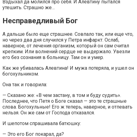
Вздыхал да молился про себя. И Алевтину пытался
утешить. Страшно же…
Несправедливый Бог
А дальше было еще страшнее. Совпало так, или еще что,
но через два дня случился у Петра инфаркт. Ослаб,
наверное, от лечения организм, который он сам считал
крепким. Или волнений сердце не выдержало. Увезли
его без сознания в больницу. Там он и умер.
Как же убивалась Алевтина! И мужа потеряла, и ушел он
богохульником.
Она так и говорила:
— Сказано же: «В чем застану, в том и буду судить».
Последнее, что Петя о Боге сказал — это те страшные
слова. Богохульные! Его ж теперь, наверное, и отпевать
нельзя. Он же сам от Господа отказался.
И шепотом спрашивала батюшку:
— Это его Бог покарал, да?