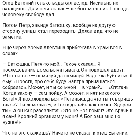
Отец Евгений только вздыхал вслед. Насильно не
затащишь. Да и невольник — не богомольник. Господь
человеку свободу дал.
Потом Петр, завидя батюшку, вообще на другую
сторону улицы стал переходить. Делал вид, что не
заметил.
Еще через время Алевтина прибежала в храм вся в
слезах.
— Батюшка, Петя-то мой… Такое сказал… Я
последование дома вычитывала. Он подошел вдруг:
«Что ты все — помилуй да помилуй. Надоела бубнить». Я
ему: «Прости, про себя буду. Завтра причащаться
собралась. Может, и ты со мной — в храм?» — «Отстань.
Когда захочу — сам пойду. А может, и нет никакого
Бога!» Я похолодела вся: «Петенька, да что ты говоришь
такое? Ты ж молился, и Господь тебе как помог. Здоров
ты». А он как разозлится: «Это не Бог помог! Это врачи и
я сам! Крепкий организм у меня! А Бог ваш мне не
нужен!»
Что на это скажешь? Ничего не сказал и отец Евгений.