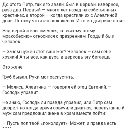
До этого Петр, так его звали, был в церкви, наверное,
раза два. Первый — много лет назад на собственных
крестинах, а второй — когда крестили их с Алевтиной
дочь. Потому что «так положено». И то во дворике стоял.
Над верой жены смеялся, ко «всему этому
мракобесию» относился с презрением. Гордый был
человек.
— Зачем нужен этот ваш Бог? Человек — сам себе
хозяин! А ты все, как дура, в церковь эту бегаешь.
Это жене.
Груб бывал. Руки мог распустить.
— Молись, Алевтина, — говорил ей отец Евгений. —
Господь управит.
Не знаю, Господь ли правда управил, или Петр сам
дозрел, но когда врачи озвучили диагноз, перепуганный
муж сам предложил жене в храм вместе пойти:
— Пусть поп твой «поколдует». Может, и правда есть