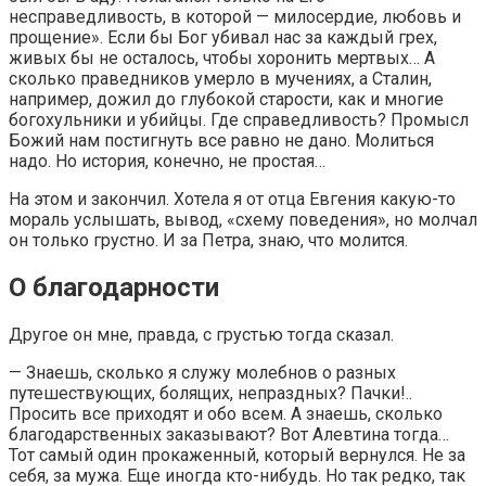
несправедливость, в которой — милосердие, любовь и
прощение». Если бы Бог убивал нас за каждый грех,
живых бы не осталось, чтобы хоронить мертвых… А
сколько праведников умерло в мучениях, а Сталин,
например, дожил до глубокой старости, как и многие
богохульники и убийцы. Где справедливость? Промысл
Божий нам постигнуть все равно не дано. Молиться
надо. Но история, конечно, не простая…
На этом и закончил. Хотела я от отца Евгения какую-то
мораль услышать, вывод, «схему поведения», но молчал
он только грустно. И за Петра, знаю, что молится.
О благодарности
Другое он мне, правда, с грустью тогда сказал.
— Знаешь, сколько я служу молебнов о разных
путешествующих, болящих, непраздных? Пачки!..
Просить все приходят и обо всем. А знаешь, сколько
благодарственных заказывают? Вот Алевтина тогда…
Тот самый один прокаженный, который вернулся. Не за
себя, за мужа. Еще иногда кто-нибудь. Но так редко, так