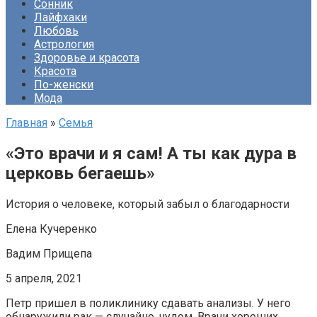
Сонник
Лайфхаки
Любовь
Астрология
Здоровье и красота
Красота
По-женски
Мода
Главная
»
Семья
«Это врачи и я сам! А ты как дура в
церковь бегаешь»
История о человеке, который забыл о благодарности
Елена Кучеренко
Вадим Прищепа
5 апреля, 2021
Петр пришел в поликлинику сдавать анализы. У него
обнаружили рак — случайно, чудом. Врачи хороших