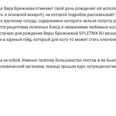
е Вера Брежнева отмечает свой день рождения: ей исполня
ь и основной аккаунт), на которой подробно рассказывает 
 к хрупкому сосуду, содержимое которого нельзя попусту р
ся рецептами полезных блюд и названиями любимых косме
о случаю дня рождения Веры Брежневой SPLETNIK.RU реши
и в единый гайд, который для кого-то может стать ключом 
да за собой. Именно поэтому большинство постов в ее бь
еловеческий организм, певица прошла курс нутрициологии (