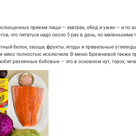
полноценных приема пищи — завтрак, обед и ужин — и по в
гов, что питаться надо около 5 раз в день, но маленькими
тный белок, овощи, фрукты, ягоды и правильные углеводы
ное мясо полностью исключила. В меню Брежневой также п
любит различные бобовые — это в основном нут, горох, чеч