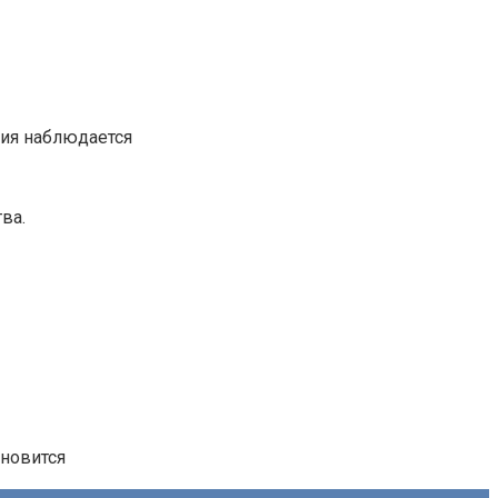
ция наблюдается
ва.
ановится