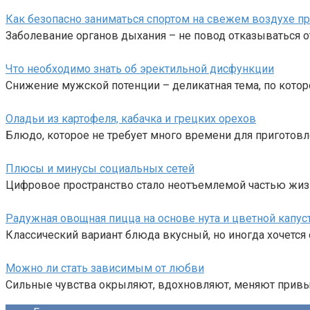
Как безопасно заниматься спортом на свежем воздухе пр
Заболевание органов дыхания – не повод отказываться о
Что необходимо знать об эректильной дисфункции
Снижение мужской потенции – деликатная тема, по кото
Оладьи из картофеля, кабачка и грецких орехов
Блюдо, которое не требует много времени для приготовл
Плюсы и минусы социальных сетей
Цифровое пространство стало неотъемлемой частью жиз
Радужная овощная пицца на основе нута и цветной капус
Классический вариант блюда вкусный, но иногда хочется 
Можно ли стать зависимым от любви
Сильные чувства окрыляют, вдохновляют, меняют привыч