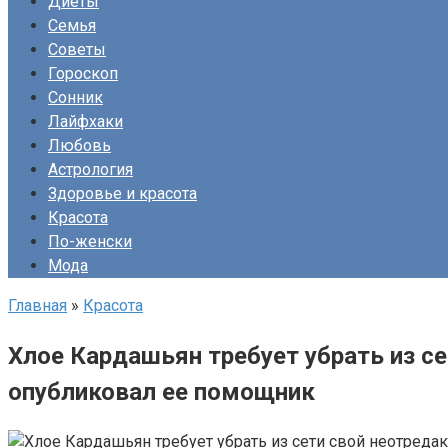
Диеты
Семья
Советы
Гороскоп
Сонник
Лайфхаки
Любовь
Астрология
Здоровье и красота
Красота
По-женски
Мода
Главная
»
Красота
Хлое Кардашьян требует убрать из с
опубликовал ее помощник