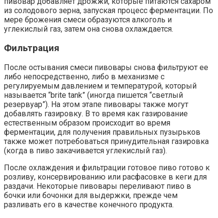
пивовар добавляет дрожжи, которые питаются сахаром
из солодового зерна, запуская процесс ферментации. По
мере брожения смеси образуются алкоголь и
углекислый газ, затем она снова охлаждается.
Фильтрация
После остывания смеси пивовары снова фильтруют ее
либо непосредственно, либо в механизме с
регулируемым давлением и температурой, который
называется “brite tank” (иногда пишется “светлый
резервуар”). На этом этапе пивовары также могут
добавлять газировку. В то время как газирование
естественным образом происходит во время
ферментации, для получения правильных пузырьков
также может потребоваться принудительная газировка
(когда в пиво закачивается углекислый газ).
После охлаждения и фильтрации готовое пиво готово к
розливу, консервированию или расфасовке в кеги для
раздачи. Некоторые пивовары переливают пиво в
бочки или бочонки для выдержки, прежде чем
разливать его в качестве конечного продукта.