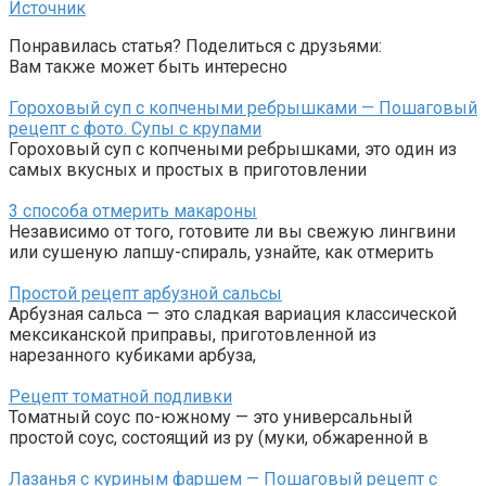
Источник
Понравилась статья? Поделиться с друзьями:
Вам также может быть интересно
Гороховый суп с копчеными ребрышками — Пошаговый
рецепт с фото. Супы с крупами
Гороховый суп с копчеными ребрышками, это один из
самых вкусных и простых в приготовлении
3 способа отмерить макароны
Независимо от того, готовите ли вы свежую лингвини
или сушеную лапшу-спираль, узнайте, как отмерить
Простой рецепт арбузной сальсы
Арбузная сальса — это сладкая вариация классической
мексиканской приправы, приготовленной из
нарезанного кубиками арбуза,
Рецепт томатной подливки
Томатный соус по-южному — это универсальный
простой соус, состоящий из ру (муки, обжаренной в
Лазанья с куриным фаршем — Пошаговый рецепт с