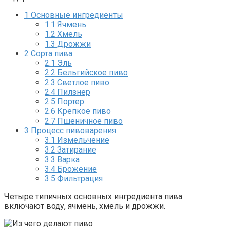
1
Основные ингредиенты
1.1
Ячмень
1.2
Хмель
1.3
Дрожжи
2
Сорта пива
2.1
Эль
2.2
Бельгийское пиво
2.3
Светлое пиво
2.4
Пилзнер
2.5
Портер
2.6
Крепкое пиво
2.7
Пшеничное пиво
3
Процесс пивоварения
3.1
Измельчение
3.2
Затирание
3.3
Варка
3.4
Брожение
3.5
Фильтрация
Четыре типичных основных ингредиента пива
включают воду, ячмень, хмель и дрожжи.