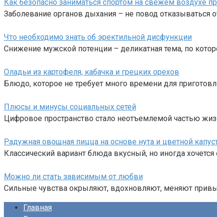
Как безопасно заниматься спортом на свежем воздухе пр
Заболевание органов дыхания – не повод отказываться о
Что необходимо знать об эректильной дисфункции
Снижение мужской потенции – деликатная тема, по кото
Оладьи из картофеля, кабачка и грецких орехов
Блюдо, которое не требует много времени для приготовл
Плюсы и минусы социальных сетей
Цифровое пространство стало неотъемлемой частью жиз
Радужная овощная пицца на основе нута и цветной капус
Классический вариант блюда вкусный, но иногда хочется 
Можно ли стать зависимым от любви
Сильные чувства окрыляют, вдохновляют, меняют привыч
Главная