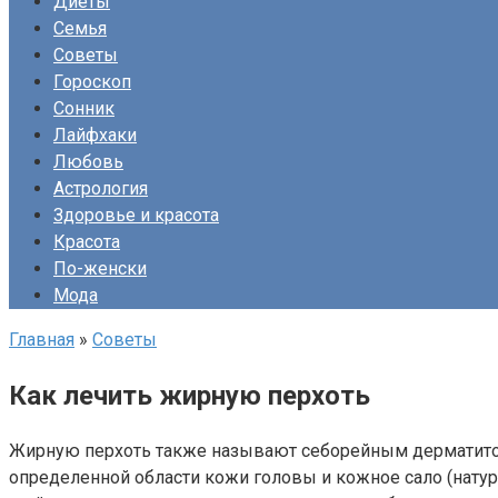
Диеты
Семья
Советы
Гороскоп
Сонник
Лайфхаки
Любовь
Астрология
Здоровье и красота
Красота
По-женски
Мода
Главная
»
Советы
Как лечить жирную перхоть
Жирную перхоть также называют себорейным дерматитом.
определенной области кожи головы и кожное сало (нату