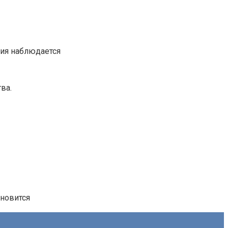
ция наблюдается
ва.
ановится