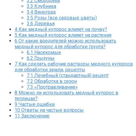
3.2
Смородина
3.3
Клубника
3.4
Виноград
3.5
Розы (все садовые цветы)
3.6
Деревья
4
Как медный купорос влияет на почву?
5
Как медный купорос влияет на растения
6
От каких вредителей можно использовать
медный купорос для обработки грунта?
6.1
Насекомые
6.2
Грызуны
7
Как сделать рабочие растворы медного купороса
для обработки земли, рецепты
7.1
Лечебный (стандартный) рецепт
7.2
Обработка в сезон
7.3
«Протравливание»
8
Можно ли использовать медный купорос в
теплицах?
9
Частые ошибки
10
Ответы на частые вопросы
11
Заключение