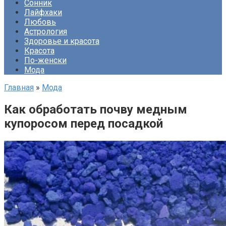
Сонник
Лайфхаки
Любовь
Астрология
Здоровье и красота
Красота
По-женски
Мода
Главная
»
Мода
Как обработать почву медным
купоросом перед посадкой