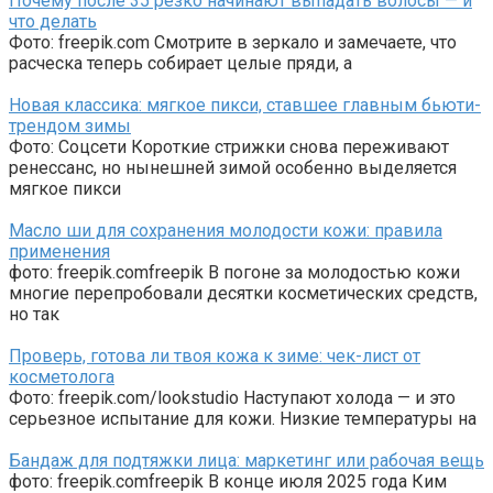
Почему после 35 резко начинают выпадать волосы — и
что делать
Фото: freepik.com Смотрите в зеркало и замечаете, что
расческа теперь собирает целые пряди, а
Новая классика: мягкое пикси, ставшее главным бьюти-
трендом зимы
Фото: Соцсети Короткие стрижки снова переживают
ренессанс, но нынешней зимой особенно выделяется
мягкое пикси
Масло ши для сохранения молодости кожи: правила
применения
фото: freepik.comfreepik В погоне за молодостью кожи
многие перепробовали десятки косметических средств,
но так
Проверь, готова ли твоя кожа к зиме: чек-лист от
косметолога
Фото: freepik.com/lookstudio Наступают холода — и это
серьезное испытание для кожи. Низкие температуры на
Бандаж для подтяжки лица: маркетинг или рабочая вещь
фото: freepik.comfreepik В конце июля 2025 года Ким