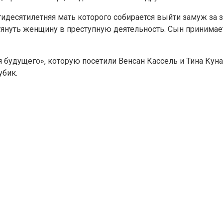
десятилетняя мать которого собирается выйти замуж за з
т втянуть женщину в преступную деятельность. Сын прини
удущего», которую посетили Венсан Кассель и Тина Кунак
убик.