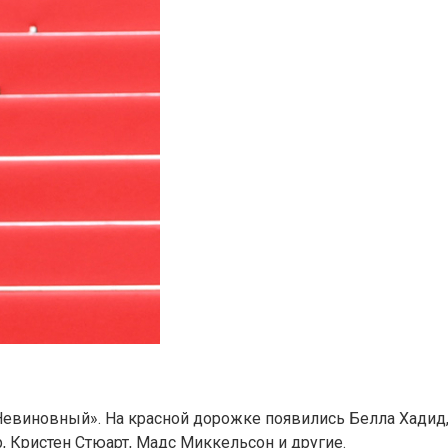
Невиновный». На красной дорожке появились Белла Хадид
 Кристен Стюарт, Мадс Миккельсон и другие.