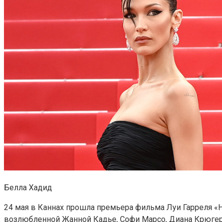
Белла Хадид
24 мая в Каннах прошла премьера фильма Луи Гарреля «
возлюбленной Жанной Кадье, Софи Марсо, Диана Крюгер,