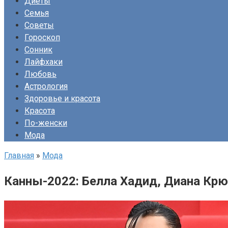
Диеты
Семья
Советы
Гороскоп
Сонник
Лайфхаки
Любовь
Астрология
Здоровье и красота
Красота
По-женски
Мода
Главная
»
Мода
Канны-2022: Белла Хадид, Диана Крю