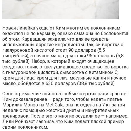
Новая линейка ухода от Ким многим ее поклонникам
окажется не по карману, однако сама она не беспокоится
об этом: Кардашьян заявила, что для ее средств
использованы дорогие ингредиенты. Так, сыворотка с
гиалуроновой кислотой стоит 90 долларов (5,5
тыс.рублей), а ночное масло для кожи 95 долларов (5,8
тыс. рублей). Набор, в который входят очищающее
средство, тоник, отшелушивающее средство, сыворотка
с гиалуроновой кислотой, сыворотка с витамином С,
крем для лица, крем для глаз, масляные капли и ночное
масло, обойдется в 630 долларов (38,8 тыс.рублей)
Свое стремление пойти на любые жертвы ради красоты
Ким доказала ранее — ради того, чтобы надеть платье
Мэрилин Монро на Met Gala, она похудела на 7 кг за три
недели с помощью жесткой диеты и изнурительных
тренировок. После этого многие осудили ее — например,
Лили Рейнхарт заявила, что Ким подает плохой пример
своим поклонникам.