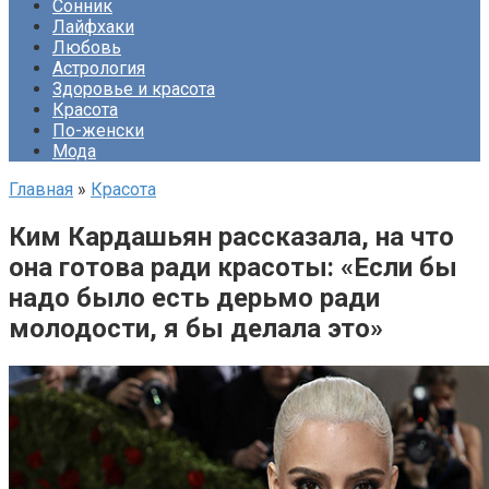
Сонник
Лайфхаки
Любовь
Астрология
Здоровье и красота
Красота
По-женски
Мода
Главная
»
Красота
Ким Кардашьян рассказала, на что
она готова ради красоты: «Если бы
надо было есть дерьмо ради
молодости, я бы делала это»