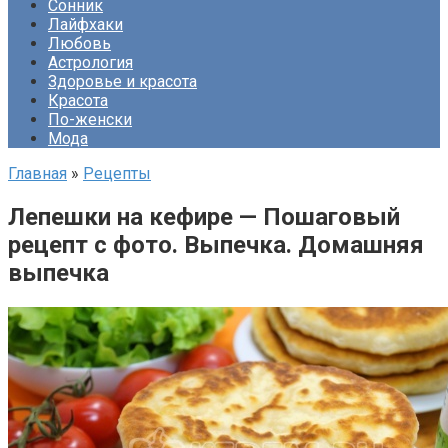
Сонник
Лайфхаки
Любовь
Астрология
Здоровье и красота
Красота
По-женски
Мода
Главная
»
Рецепты
Лепешки на кефире — Пошаговый
рецепт с фото. Выпечка. Домашняя
выпечка