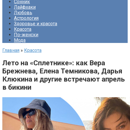
Сонник
Лайфхаки
Любовь
Астрология
Здоровье и красота
Красота
По-женски
Мода
Главная
»
Красота
Лето на «Сплетнике»: как Вера
Брежнева, Елена Темникова, Дарья
Клюкина и другие встречают апрель
в бикини