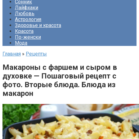
Сонник
Лайфхаки
Любовь
Астрология
Здоровье и красота
Красота
По-женски
Мода
Главная
»
Рецепты
Макароны с фаршем и сыром в
духовке — Пошаговый рецепт с
фото. Вторые блюда. Блюда из
макарон