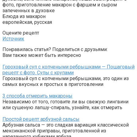
фото, приготовление макарон с фаршем и сыром
запеченных в духовке
Блюда из макарон
европейская, русская
Оцените рецепт
Источник
Понравилась статья? Поделиться с друзьями:
Вам также может быть интересно
Гороховый суп с копчеными ребрышками — Пошаговый
рецепт с фото. Супы с крупами
Гороховый суп с копчеными ребрышками, это один из
самых вкусных и простых в приготовлении
3 способа отмерить макароны
Независимо от того, готовите ли вы свежую лингвини
или сушеную лапшу-спираль, узнайте, как отмерить
Простой рецепт арбузной сальсы
Арбузная сальса — это сладкая вариация классической
мексиканской приправы, приготовленной из
нарезанного кубиками арбуза,