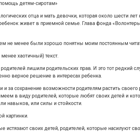
 помощь детям-сиротам»
логических отца и мать девочки, которая около шести ле
 ребенок живет в приемной семье. Глава фонда «Волонтер
ем не менее были хорошо понятны моим постоянным читат
 менее хаотичный) текст.
то родителей лишили родительских прав. И это тот редкий с
венно верное решение в интересах ребенка.
ьи и за сохранение возможности родителям растить своего
меем в виду родителей, которые любят своих детей и кото
ли навыков, или силы и стойкости.
ой картинки.
истязают своих детей, родителей, которые насилуют своих