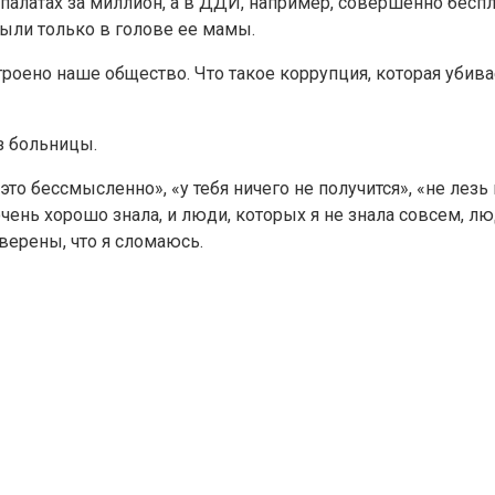
 палатах за миллион, а в ДДИ, например, совершенно беспл
были только в голове ее мамы.
строено наше общество. Что такое коррупция, которая убивае
з больницы.
это бессмысленно», «у тебя ничего не получится», «не лезь
я очень хорошо знала, и люди, которых я не знала совсем,
ерены, что я сломаюсь.