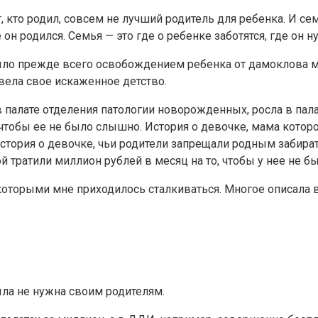
т, кто родил, совсем не лучший родитель для ребенка. И се
н родился. Семья — это где о ребенке заботятся, где он ну
было прежде всего освобождением ребенка от дамоклова м
овела свое искаженное детство.
в палате отделения патологии новорожденных, росла в палат
, чтобы ее не было слышно. История о девочке, мама котор
стория о девочке, чьи родители запрещали родным забирать
 тратили миллион рублей в месяц на то, чтобы у нее не б
 с которыми мне приходилось сталкиваться. Многое описал
ыла не нужна своим родителям.