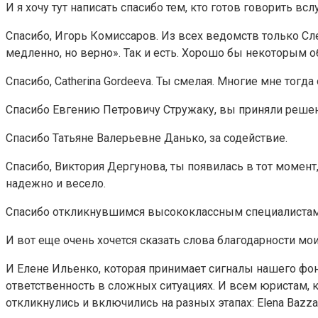
И я хочу тут написать спасибо тем, кто готов говорить вслу
Спасибо, Игорь Комиссаров. Из всех ведомств только Сл
медленно, но верно». Так и есть. Хорошо бы некоторым о
Спасибо, Catherina Gordeeva. Ты смелая. Многие мне тогда
Спасибо Евгению Петровичу Стружаку, вы приняли решени
Спасибо Татьяне Валерьевне Данько, за содействие.
Спасибо, Виктория Дергунова, ты появилась в тот момент,
надежно и весело.
Спасибо откликнувшимся высококлассным специалистам: 
И вот еще очень хочется сказать слова благодарности мо
И Елене Ильенко, которая принимает сигналы нашего фонд
ответственность в сложных ситуациях. И всем юристам, к
откликнулись и включились на разных этапах: Elena Bazza