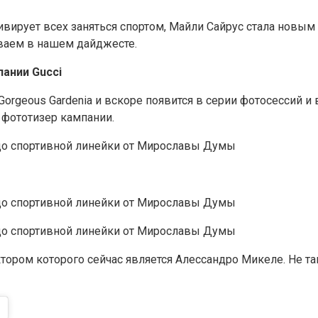
рует всех заняться спортом, Майли Сайрус стала новым лиц
ываем в нашем дайджесте.
ании Gucci
 Gorgeous Gardenia и вскоре появится в серии фотосессий 
 фототизер кампании.
тором которого сейчас является Алессандро Микеле. Не та