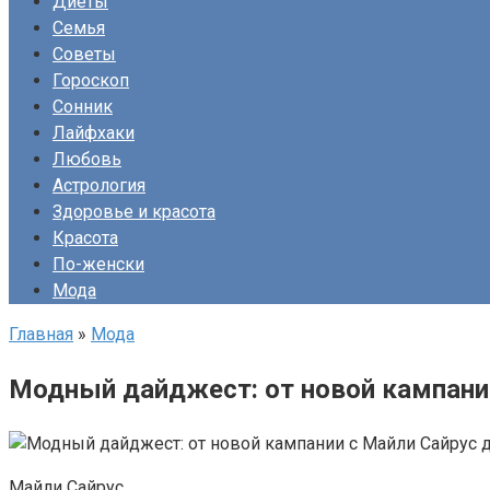
Диеты
Семья
Советы
Гороскоп
Сонник
Лайфхаки
Любовь
Астрология
Здоровье и красота
Красота
По-женски
Мода
Главная
»
Мода
Модный дайджест: от новой кампани
Майли Сайрус