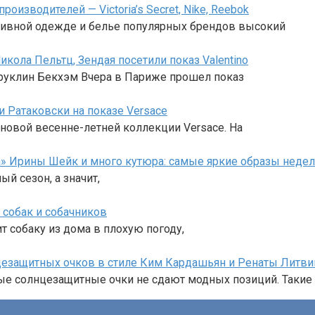
изводителей — Victoria’s Secret, Nike, Reebok
тивной одежде и белье популярных брендов высокий
кола Пельтц, Зендая посетили показ Valentino
Бруклин Бекхэм Вчера в Париже прошел показ
 Ратаковски на показе Versace
новой весенне-летней коллекции Versace. На
а» Ирины Шейк и много кутюра: самые яркие образы неде
ый сезон, а значит,
 собак и собачников
т собаку из дома в плохую погоду,
нцезащитных очков в стиле Ким Кардашьян и Ренаты Литв
е солнцезащитные очки не сдают модных позиций. Такие