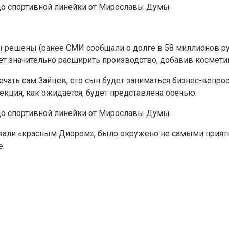
 решены (ранее СМИ сообщали о долге в 58 миллионов ру
ет значительно расширить производство, добавив косметик
ечать сам Зайцев, его сын будет заниматься бизнес-вопро
кция, как ожидается, будет представлена осенью.
ывали «красным Диором», было окружено не самыми прият
е.