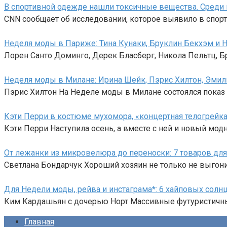
В спортивной одежде нашли токсичные вещества. Среди про
CNN сообщает об исследовании, которое выявило в спор
Неделя моды в Париже: Тина Кунаки, Бруклин Бекхэм и Ни
Лорен Санто Доминго, Дерек Бласберг, Никола Пельтц, 
Неделя моды в Милане: Ирина Шейк, Пэрис Хилтон, Эмили
Пэрис Хилтон На Неделе моды в Милане состоялся показ 
Кэти Перри в костюме мухомора, «концертная телогрейк
Кэти Перри Наступила осень, а вместе с ней и новый модн
От лежанки из микровелюра до переноски: 7 товаров для
Светлана Бондарчук Хороший хозяин не только не выгони
Для Недели моды, рейва и инстаграма*: 6 хайповых сол
Ким Кардашьян с дочерью Норт Массивные футуристичны
Главная