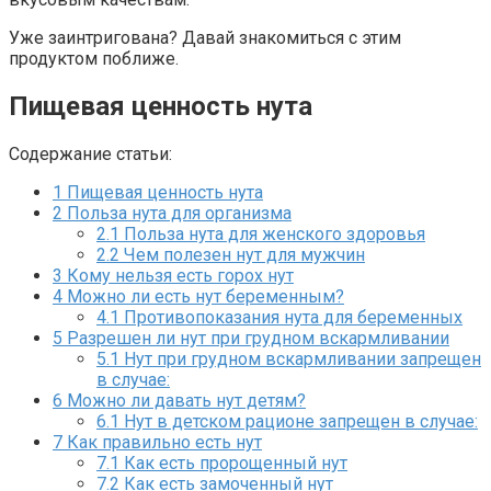
Уже заинтригована? Давай знакомиться с этим
продуктом поближе.
Пищевая ценность нута
Содержание статьи:
1
Пищевая ценность нута
2
Польза нута для организма
2.1
Польза нута для женского здоровья
2.2
Чем полезен нут для мужчин
3
Кому нельзя есть горох нут
4
Можно ли есть нут беременным?
4.1
Противопоказания нута для беременных
5
Разрешен ли нут при грудном вскармливании
5.1
Нут при грудном вскармливании запрещен
в случае:
6
Можно ли давать нут детям?
6.1
Нут в детском рационе запрещен в случае:
7
Как правильно есть нут
7.1
Как есть пророщенный нут
7.2
Как есть замоченный нут