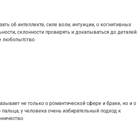
зать об интеллекте, силе воли, интуиции, о когнитивных
ьности, склонности проверять и докапываться до деталей.
ое любопытство.
азывает не только о романтической сфере и браке, но и о
 пальца, у человека очень избирательный подход к
нничество.