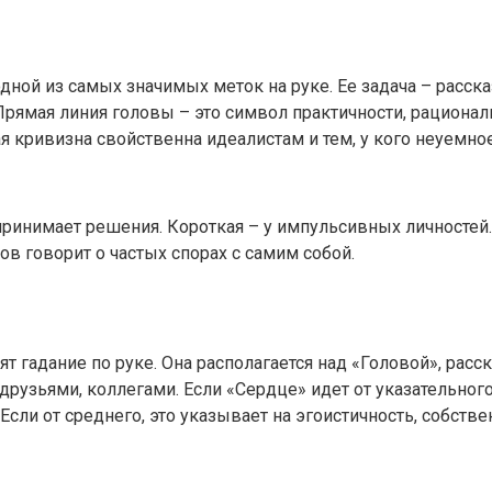
одной из самых значимых меток на руке. Ее задача – расска
рямая линия головы – это символ практичности, рационал
ая кривизна свойственна идеалистам и тем, у кого неуемн
ринимает решения. Короткая – у импульсивных личностей.
ов говорит о частых спорах с самим собой.
 гадание по руке. Она располагается над «Головой», расск
друзьями, коллегами. Если «Сердце» идет от указательного
сли от среднего, это указывает на эгоистичность, собстве