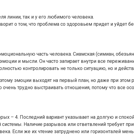
я линии, так и у его любимого человека.
ворит о том, что проблема со здоровьем придет и уйдет бе
моциональную часть человека. Сиамская (симиан, обезьянь
 эмоции и мысли. Он часто запирает внутри все переживани
лностью контролировать не только ситуацию, но и дейст
оэтому эмоции выходят на первый план, но даже при этом 
о очень трудно выстраивать отношения, потому что все ос
торых – 4. Последний вариант указывает на долгую и спок
й системы. Наличие разрывов или ответвлений требует пр
века. Если же их чтение затруднено или горизонталей мень