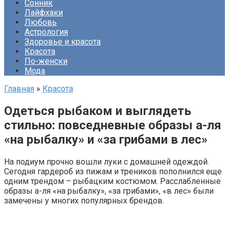
Сонник
Лайфхаки
Любовь
Астрология
Здоровье и красота
Красота
По-женски
Мода
Главная
»
Красота
Одеться рыбаком и выглядеть
стильно: повседневные образы а-ля
«на рыбалку» и «за грибами в лес»
На подиум прочно вошли луки с домашней одеждой.
Сегодня гардероб из пижам и треников пополнился еще
одним трендом – рыбацким костюмом. Расслабленные
образы а-ля «на рыбалку», «за грибами», «в лес» были
замечены у многих популярных брендов.