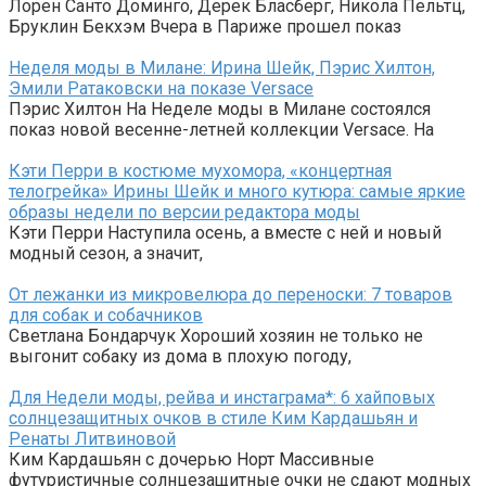
Лорен Санто Доминго, Дерек Бласберг, Никола Пельтц,
Бруклин Бекхэм Вчера в Париже прошел показ
Неделя моды в Милане: Ирина Шейк, Пэрис Хилтон,
Эмили Ратаковски на показе Versace
Пэрис Хилтон На Неделе моды в Милане состоялся
показ новой весенне-летней коллекции Versace. На
Кэти Перри в костюме мухомора, «концертная
телогрейка» Ирины Шейк и много кутюра: самые яркие
образы недели по версии редактора моды
Кэти Перри Наступила осень, а вместе с ней и новый
модный сезон, а значит,
От лежанки из микровелюра до переноски: 7 товаров
для собак и собачников
Светлана Бондарчук Хороший хозяин не только не
выгонит собаку из дома в плохую погоду,
Для Недели моды, рейва и инстаграма*: 6 хайповых
солнцезащитных очков в стиле Ким Кардашьян и
Ренаты Литвиновой
Ким Кардашьян с дочерью Норт Массивные
футуристичные солнцезащитные очки не сдают модных