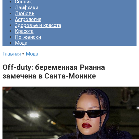
Сонник
Лайфхаки
Любовь
Астрология
Здоровье и красота
Красота
По-женски
Мода
Главная
»
Мода
Off-duty: беременная Рианна
замечена в Санта-Монике