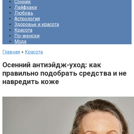
Сонник
Лайфхаки
Любовь
Астрология
Здоровье и красота
Красота
По-женски
Мода
Главная
»
Красота
Осенний антиэйдж-уход: как
правильно подобрать средства и не
навредить коже