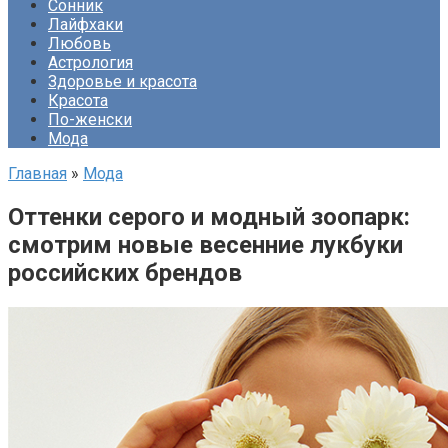
Сонник
Лайфхаки
Любовь
Астрология
Здоровье и красота
Красота
По-женски
Мода
Главная
»
Мода
Оттенки серого и модный зоопарк:
смотрим новые весенние лукбуки
российских брендов