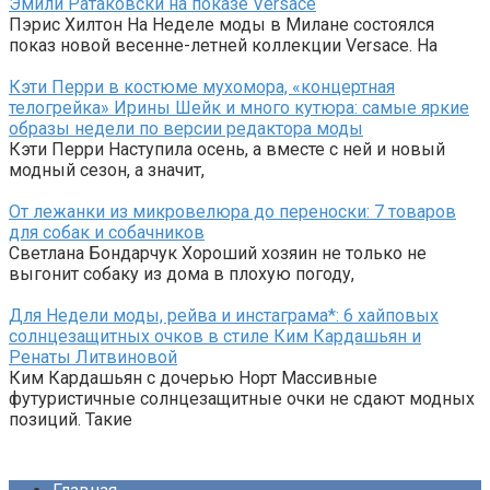
Эмили Ратаковски на показе Versace
Пэрис Хилтон На Неделе моды в Милане состоялся
показ новой весенне-летней коллекции Versace. На
Кэти Перри в костюме мухомора, «концертная
телогрейка» Ирины Шейк и много кутюра: самые яркие
образы недели по версии редактора моды
Кэти Перри Наступила осень, а вместе с ней и новый
модный сезон, а значит,
От лежанки из микровелюра до переноски: 7 товаров
для собак и собачников
Светлана Бондарчук Хороший хозяин не только не
выгонит собаку из дома в плохую погоду,
Для Недели моды, рейва и инстаграма*: 6 хайповых
солнцезащитных очков в стиле Ким Кардашьян и
Ренаты Литвиновой
Ким Кардашьян с дочерью Норт Массивные
футуристичные солнцезащитные очки не сдают модных
позиций. Такие