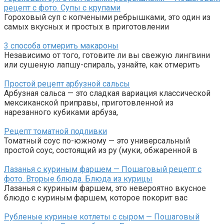
рецепт с фото. Супы с крупами
Гороховый суп с копчеными ребрышками, это один из
самых вкусных и простых в приготовлении
3 способа отмерить макароны
Независимо от того, готовите ли вы свежую лингвини
или сушеную лапшу-спираль, узнайте, как отмерить
Простой рецепт арбузной сальсы
Арбузная сальса — это сладкая вариация классической
мексиканской приправы, приготовленной из
нарезанного кубиками арбуза,
Рецепт томатной подливки
Томатный соус по-южному — это универсальный
простой соус, состоящий из ру (муки, обжаренной в
Лазанья с куриным фаршем — Пошаговый рецепт с
фото. Вторые блюда. Блюда из курицы
Лазанья с куриным фаршем, это невероятно вкусное
блюдо с куриным фаршем, которое покорит вас
Рубленые куриные котлеты с сыром — Пошаговый