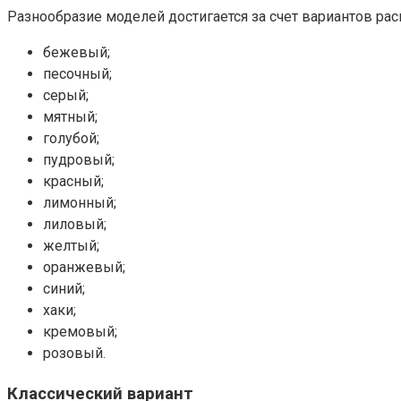
Разнообразие моделей достигается за счет вариантов р
бежевый;
песочный;
серый;
мятный;
голубой;
пудровый;
красный;
лимонный;
лиловый;
желтый;
оранжевый;
синий;
хаки;
кремовый;
розовый.
Классический вариант