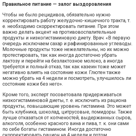
Правильное питание — залог выздоровления
Чтобы не было рецидивов, обязательно нужно
корректировать работу желудочно-кишечного тракта, т.
е. необходимо скорректировать питание. При этом
важно делать акцент на противовоспалительные
продукты и низкогистаминовую диету. Врач: «В первую
очередь исключаем сахар и рафинированные углеводы.
Молочные продукты тоже нежелательны, но их можно
протестировать, так как иногда достаточно убрать
лактозу и перейти на безлактозное молоко, а иногда
требуется и полный отказ, так как казеин тоже может
негативно влиять на состояние кожи. Глютен также
можно убрать на 4 недели и посмотреть, улучшилось ли
состояние кожи без него».
Кроме того, эксперт посоветовала придерживаться
низкогистаминовой диеты, т. е. исключить из рациона
продукты, повышающие уровень гистамина. Это может
быть клубника, шоколад, цитрусовые, помидоры. Также
лучше отказаться от копченостей, выдержанных сыров,
алкоголя, особенно красного вина и пива, т. к. они сами
по себе богаты гистамином. Иногда достаточно
скорректировать рацион на 4 недели и потом