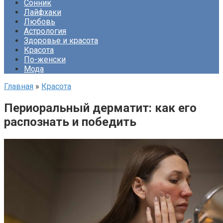
Сонник
Лайфхаки
Любовь
Астрология
Здоровье и красота
Красота
По-женски
Мода
Главная
»
Красота
Периоральный дерматит: как его
распознать и победить