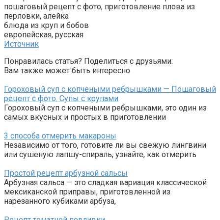
пошаговый рецепт с фото, приготовление плова из
перловки, алейка
блюда из круп и бобов
европейская, русская
Источник
Понравилась статья? Поделиться с друзьями:
Вам также может быть интересно
Гороховый суп с копчеными ребрышками — Пошаговый
рецепт с фото. Супы с крупами
Гороховый суп с копчеными ребрышками, это один из
самых вкусных и простых в приготовлении
3 способа отмерить макароны
Независимо от того, готовите ли вы свежую лингвини
или сушеную лапшу-спираль, узнайте, как отмерить
Простой рецепт арбузной сальсы
Арбузная сальса — это сладкая вариация классической
мексиканской приправы, приготовленной из
нарезанного кубиками арбуза,
Рецепт томатной подливки