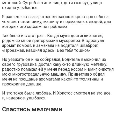
метелкой. Сугроб летит в лицо, дети хохочут, улица
ехидно улыбается.
Я разлепляю глаза, отплевываюсь и крою про себя на
чем свет стоит зиму, машину и нормальных людей, для
которых это совсем не проблема.
Так было и в этот раз… Когда муки достигли апогея,
рядом со мной притормозил мусоровоз. Я вдохнула
аромат помоев и замахала на водителя шваброй:
«Проезжай, навонял здесь! Без тебя тошно!»
Но уезжать он и не собирался. Водитель выскочил из
своего грузовика, достал какую-то длинную метелку,
радостно помахал ей у меня перед носом и вмиг очистил
мою многострадальную машину. Приветливо обдал
меня на прощанье ароматами какой-то тухлятины и
проскрипел дальше.
И это тоже была любовь. И Христос смотрел на это все
и, наверное, улыбался.
Спастись мелочами