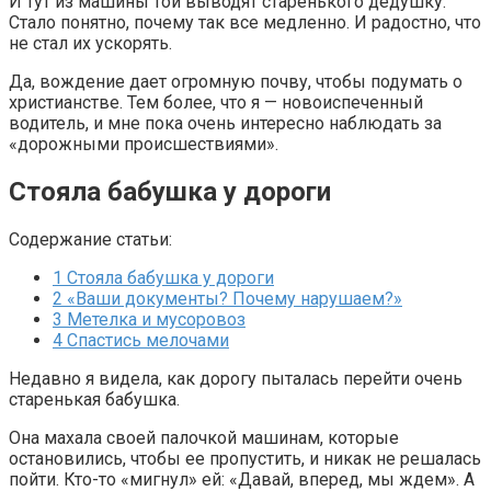
И тут из машины той выводят старенького дедушку.
Стало понятно, почему так все медленно. И радостно, что
не стал их ускорять.
Да, вождение дает огромную почву, чтобы подумать о
христианстве. Тем более, что я — новоиспеченный
водитель, и мне пока очень интересно наблюдать за
«дорожными происшествиями».
Стояла бабушка у дороги
Содержание статьи:
1
Стояла бабушка у дороги
2
«Ваши документы? Почему нарушаем?»
3
Метелка и мусоровоз
4
Спастись мелочами
Недавно я видела, как дорогу пыталась перейти очень
старенькая бабушка.
Она махала своей палочкой машинам, которые
остановились, чтобы ее пропустить, и никак не решалась
пойти. Кто-то «мигнул» ей: «Давай, вперед, мы ждем». А