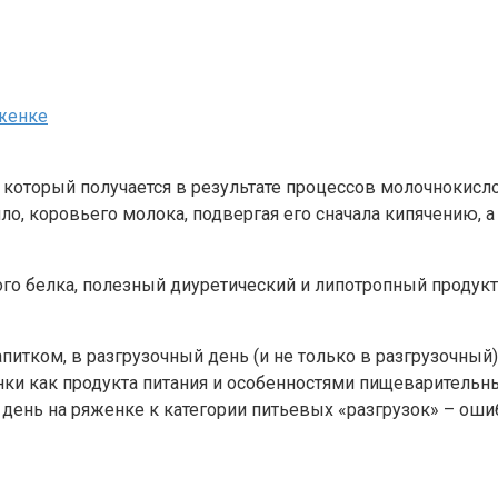
яженке
, который получается в результате процессов молочнокис
ло, коровьего молока, подвергая его сначала кипячению,
о белка, полезный диуретический и липотропный продукт,
тком, в разгрузочный день (и не только в разгрузочный) 
нки как продукта питания и особенностями пищеварительн
 день на ряженке к категории питьевых «разгрузок» – оши