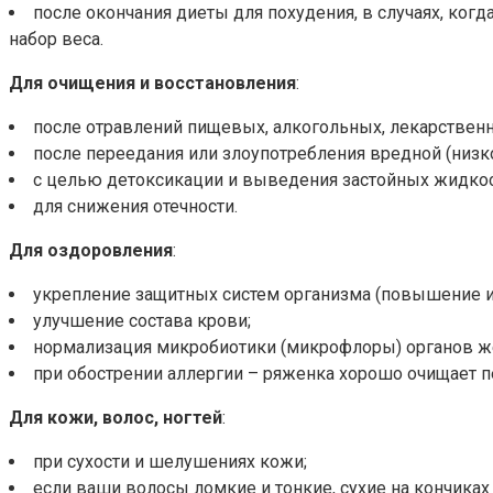
после окончания диеты для похудения, в случаях, ког
набор веса.
Для очищения и восстановления
:
после отравлений пищевых, алкогольных, лекарствен
после переедания или злоупотребления вредной (низк
с целью детоксикации и выведения застойных жидкос
для снижения отечности.
Для оздоровления
:
укрепление защитных систем организма (повышение и
улучшение состава крови;
нормализация микробиотики (микрофлоры) органов ж
при обострении аллергии – ряженка хорошо очищает п
Для кожи, волос, ногтей
:
при сухости и шелушениях кожи;
если ваши волосы ломкие и тонкие, сухие на кончиках