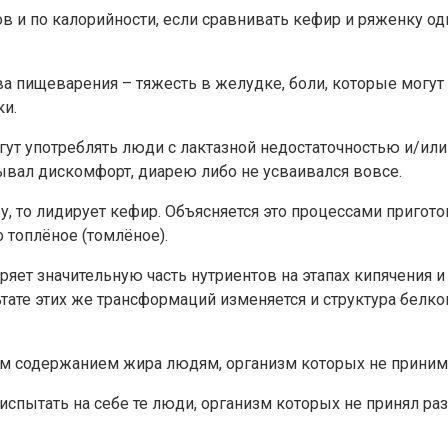
в и по калорийности, если сравнивать кефир и ряженку од
ва пищеварения – тяжесть в желудке, боли, которые мог
ки.
гут употреблять люди с лактазной недостаточностью и/и
ывал дискомфорт, диарею либо не усваивался вовсе.
, то лидирует кефир. Объясняется это процессами пригото
 топлёное (томлёное).
яет значительную часть нутриентов на этапах кипячения и
ьтате этих же трансформаций изменяется и структура белк
м содержанием жира людям, организм которых не приним
спытать на себе те люди, организм которых не принял разг