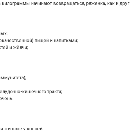
да килограммы начинают возвращаться, ряженка, как и др
ных;
окачественной) пищей и напитками;
тей и жёлчи;
ммунитета);
елудочно-кишечного тракта;
ечень.
 и жирные у корней;