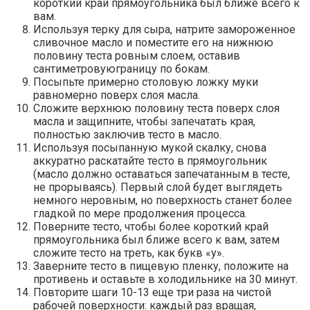
короткий край прямоугольника был ближе всего к
вам.
Используя терку для сыра, натрите замороженное
сливочное масло и поместите его на нижнюю
половину теста ровным слоем, оставив
сантиметровуюграницу по бокам.
Посыпьте примерно столовую ложку муки
равномерно поверх слоя масла.
Сложите верхнюю половину теста поверх слоя
масла и защипните, чтобы запечатать края,
полностью заключив тесто в масло.
Используя посыпанную мукой скалку, снова
аккуратно раскатайте тесто в прямоугольник
(масло должно оставаться запечатанным в тесте,
не прорываясь). Первый слой будет выглядеть
немного неровным, но поверхность станет более
гладкой по мере продолжения процесса.
Поверните тесто, чтобы более короткий край
прямоугольника был ближе всего к вам, затем
сложите тесто на треть, как букв «у».
Заверните тесто в пищевую пленку, положите на
противень и оставьте в холодильнике на 30 минут.
Повторите шаги 10-13 еще три раза на чистой
рабочей поверхности: каждый раз вращая,