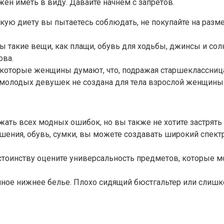
ен иметь в виду. Давайте начнем с запретов.
какую диету вы пытаетесь соблюдать, не покупайте на раз
ы такие вещи, как плащи, обувь для ходьбы, джинсы и сол
ова.
екоторые женщины думают, что, подражая старшеклассница
я молодых девушек не создана для тела взрослой женщины
ать всех модных ошибок, но вы также не хотите застрять
шения, обувь, сумки, вы можете создавать широкий спект
оинству оцените универсальность предметов, которые мо
нное нижнее белье. Плохо сидящий бюстгальтер или слишк