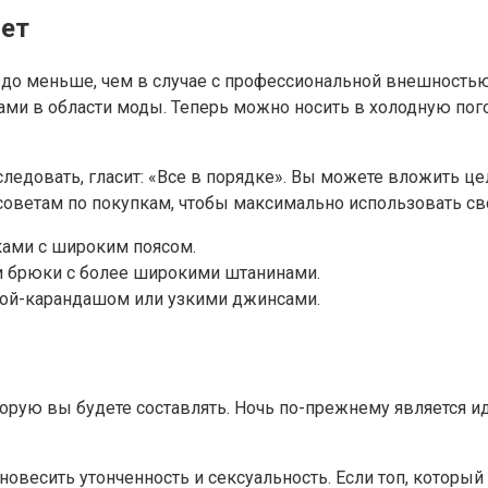
лет
здо меньше, чем в случае с профессиональной внешность
и в области моды. Теперь можно носить в холодную пого
едовать, гласит: «Все в порядке». Вы можете вложить цел
 советам по покупкам, чтобы максимально использовать св
ками с широким поясом.
и брюки с более широкими штанинами.
бкой-карандашом или узкими джинсами.
торую вы будете составлять. Ночь по-прежнему является
овесить утонченность и сексуальность. Если топ, который