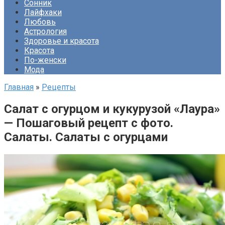
Сонник
Лайфхаки
Любовь
Астрология
Здоровье и красота
Красота
По-женски
Мода
Главная
»
Рецепты
Салат с огурцом и кукурузой «Лаура»
— Пошаговый рецепт с фото.
Салаты. Салаты с огурцами