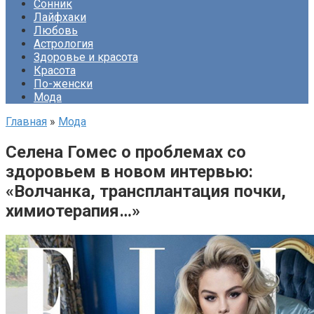
Сонник
Лайфхаки
Любовь
Астрология
Здоровье и красота
Красота
По-женски
Мода
Главная
»
Мода
Селена Гомес о проблемах со
здоровьем в новом интервью:
«Волчанка, трансплантация почки,
химиотерапия…»