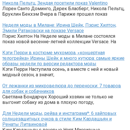
Никола Пельтц, Зендая посетили показ Valentino
Лорен Санто Доминго, Дерек Бласберг, Никола Пельтц,
Бруклин Бекхэм Вчера в Париже прошел показ
Неделя моды в Милане: Ирина Шейк, Пэрис Хилтон,
Эмили Ратаковски на показе Versace
Пэрис Хилтон На Неделе моды в Милане состоялся
показ новой весенне-летней коллекции Versace. На
Кэти Перри в костюме мухомора, «концертная
телогрейка» Ирины Шейк и много кутюра: самые яркие
образы недели по версии редактора моды
Кэти Перри Наступила осень, а вместе с ней и новый
модный сезон, а значит,
От лежанки из микровелюра до переноски: 7 товаров
для собак и собачников
Светлана Бондарчук Хороший хозяин не только не
выгонит собаку из дома в плохую погоду,
Для Недели моды, рейва и инстаграма*: 6 хайповых
солнцезащитных очков в стиле Ким Кардашьян и
Ренаты Литвиновой
Ким Кардашьян с дочерью Норт Массивные