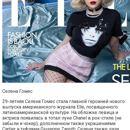
Селена Гомес
29-летняя Селена Гомес стала главной героиней нового
выпуска американского журнала Elle, посвященного
латиноамериканской культуре. На обложке певица и
актриса появилась в тотал-луке Chanel в рок-стиле (не
забыли и чокер), дополненном также украшениями
Cartier и туфлями Giuseppe Zanotti. Селена также дала