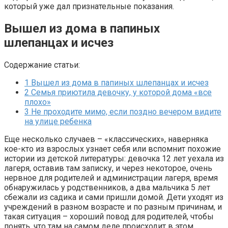
который уже дал признательные показания.
Вышел из дома в папиных
шлепанцах и исчез
Содержание статьи:
1
Вышел из дома в папиных шлепанцах и исчез
2
Семья приютила девочку, у которой дома «все
плохо»
3
Не проходите мимо, если поздно вечером видите
на улице ребенка
Еще несколько случаев – «классических», наверняка
кое-кто из взрослых узнает себя или вспомнит похожие
истории из детской литературы: девочка 12 лет уехала из
лагеря, оставив там записку, и через некоторое, очень
нервное для родителей и администрации лагеря, время
обнаружилась у родственников, а два мальчика 5 лет
сбежали из садика и сами пришли домой. Дети уходят из
учреждений в разном возрасте и по разным причинам, и
такая ситуация – хороший повод для родителей, чтобы
понять, что там на самом деле происходит в этом