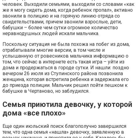
человек. Выходили семьями, выходили со словами «как
же я могу сидеть дома, когда ребенок пропал», активно
звонили в полицию и на горячую линию отряда со
свидетельствами, причем звонили взрослые, дети,
бабушки – более чем сутки огромное количество
неравнодушных людей искали мальчика.
Поскольку ситуация не была похожа на побег из дома,
отрабатывали многие версии, в том числе и
услышанную от ровесников мальчика информацию о
том, что сейчас в интернете есть такая игра – уйти из
дома и продержаться в городе сутки. И нашли: поздно
вечером 26 июля из Ступинского района позвонила
женщина, которая встретила ребенка и задержала его
до приезда полиции. Мальчик решил пойти пешком к
бабушке в Чертаново, но заблудился.
Семья приютила девочку, у которой
дома «все плохо»
Еще один июльский поиск благополучно завершился
тем, что одна семья «нашла» девочку, заявленную в
розыск накануне, и приютила ее у себя. Казалось бы,