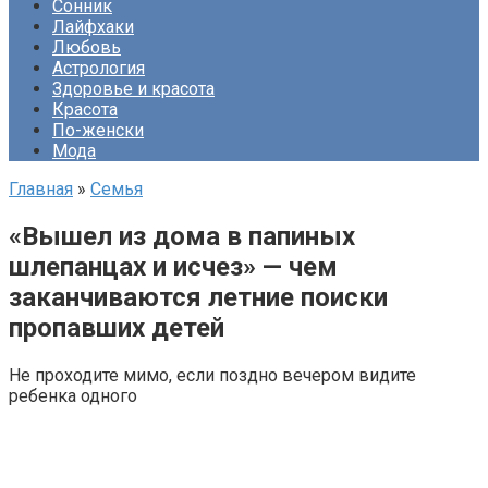
Сонник
Лайфхаки
Любовь
Астрология
Здоровье и красота
Красота
По-женски
Мода
Главная
»
Семья
«Вышел из дома в папиных
шлепанцах и исчез» — чем
заканчиваются летние поиски
пропавших детей
Не проходите мимо, если поздно вечером видите
ребенка одного