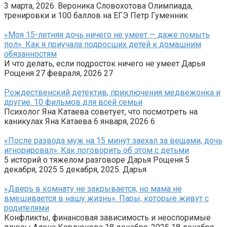
3 марта, 2026. Вероника Словохотова Олимпиада,
тренировки и 100 баллов на ЕГЭ Петр Гуменник
«Моя 15-летняя дочь ничего не умеет — даже помыть
пол». Как я приучала подросших детей к домашним
обязанностям
И что делать, если подросток ничего не умеет Дарья
Рощеня 27 февраля, 2026 27
Рождественский детектив, приключения медвежонка и
другие. 10 фильмов для всей семьи
Психолог Яна Катаева советует, что посмотреть на
каникулах Яна Катаева 6 января, 2026 6
«После развода муж на 15 минут заехал за вещами, дочь
игнорировал». Как поговорить об этом с детьми
5 историй о тяжелом разговоре Дарья Рощеня 5
декабря, 2025 5 декабря, 2025. Дарья
«Дверь в комнату не закрывается, но мама не
вмешивается в нашу жизнь». Пары, которые живут с
родителями
Конфликты, финансовая зависимость и неоспоримые