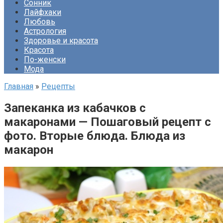
Сонник
Лайфхаки
Любовь
Астрология
Здоровье и красота
Красота
По-женски
Мода
Главная
»
Рецепты
Запеканка из кабачков с
макаронами — Пошаговый рецепт с
фото. Вторые блюда. Блюда из
макарон